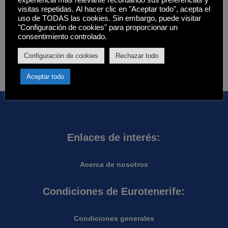
experiencia más relevante recordando sus preferencias y
Filtros
visitas repetidas. Al hacer clic en "Aceptar todo", acepta el
uso de TODAS las cookies. Sin embargo, puede visitar
Estado
"Configuración de cookies" para proporcionar un
consentimiento controlado.
Disponibilidad
Hay existencias
Aplicar
Configuración de cookies
Rechazar todo
Aceptar todo
Enlaces de interés:
Acerca de nosotros
Condiciones de Eurotenerife:
Condiciones generales