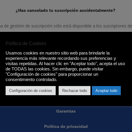
¿Has cancelado tu suscripción accidentalmente?
na de gestión de suscripción sólo está disponible a los suscriptores de 
Política de Cookies
Usamos cookies en nuestro sitio web para brindarle la
experiencia más relevante recordando sus preferencias y
visitas repetidas. Al hacer clic en "Aceptar todo", acepta el uso
de TODAS las cookies. Sin embargo, puede visitar
"Configuración de cookies" para proporcionar un
Condiciones de Eurotenerife:
consentimiento controlado.
Configuración de cookies
Rechazar todo
Aceptar todo
Condiciones generales
Garantias
Política de privacidad