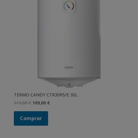
TERMO CANDY CTR30RS/E 30L
El
El
119,00
€
109,00
€
precio
precio
original
actual
Comprar
era:
es:
119,00 €.
109,00 €.