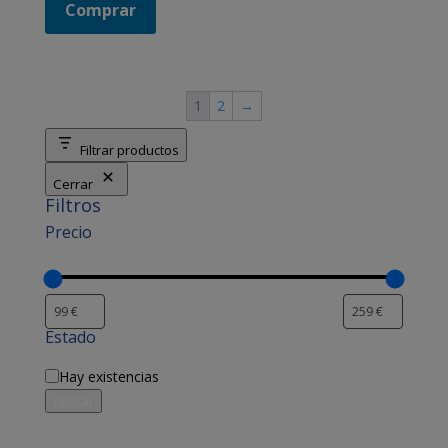
Comprar
1
2
→
Filtrar productos
Cerrar
Filtros
Precio
Estado
Disponibilidad
Hay existencias
Aplicar