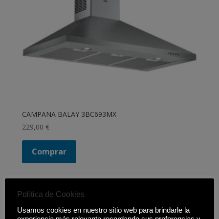
CAMPANA BALAY 3BC693MX
229,00
€
Comprar
Política de Cookies
Filtrar productos
Usamos cookies en nuestro sitio web para brindarle la
Cerrar