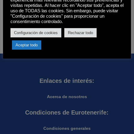
experiencia más relevante recordando sus preferencias y
Filtros
visitas repetidas. Al hacer clic en "Aceptar todo", acepta el
uso de TODAS las cookies. Sin embargo, puede visitar
Estado
"Configuración de cookies" para proporcionar un
consentimiento controlado.
Disponibilidad
Hay existencias
Aplicar
Configuración de cookies
Rechazar todo
Aceptar todo
Enlaces de interés:
Acerca de nosotros
Condiciones de Eurotenerife:
Condiciones generales