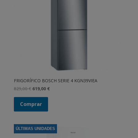
FRIGORÍFICO BOSCH SERIE 4 KGN39VIEA
El
El
829,00
€
619,00
€
precio
precio
original
actual
Comprar
era:
es:
829,00 €.
619,00 €.
ÚLTIMAS UNIDADES