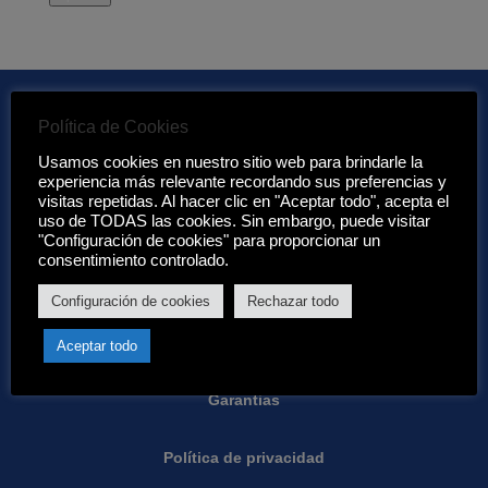
Política de Cookies
Usamos cookies en nuestro sitio web para brindarle la
Enlaces de interés:
experiencia más relevante recordando sus preferencias y
visitas repetidas. Al hacer clic en "Aceptar todo", acepta el
uso de TODAS las cookies. Sin embargo, puede visitar
Acerca de nosotros
"Configuración de cookies" para proporcionar un
consentimiento controlado.
Condiciones de Eurotenerife:
Configuración de cookies
Rechazar todo
Condiciones generales
Aceptar todo
Garantias
Política de privacidad