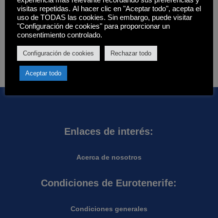
experiencia más relevante recordando sus preferencias y
Filtros
visitas repetidas. Al hacer clic en "Aceptar todo", acepta el
uso de TODAS las cookies. Sin embargo, puede visitar
Estado
"Configuración de cookies" para proporcionar un
consentimiento controlado.
Disponibilidad
Hay existencias
Aplicar
Configuración de cookies
Rechazar todo
Aceptar todo
Enlaces de interés:
Acerca de nosotros
Condiciones de Eurotenerife:
Condiciones generales