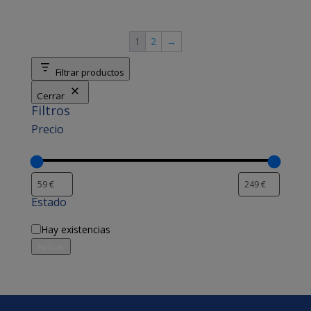
239,00 €.
219,00 €.
1
2
→
Filtrar productos
Cerrar
Filtros
Precio
Estado
Disponibilidad
Hay existencias
Aplicar