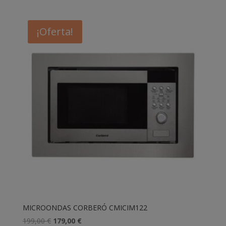
¡Oferta!
MICROONDAS CORBERÓ CMICIM122
El
El
199,00
€
179,00
€