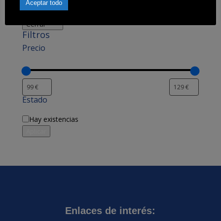
Aceptar todo
Filtrar productos
Cerrar
Filtros
Precio
Estado
Disponibilidad
Hay existencias
Aplicar
Enlaces de interés: