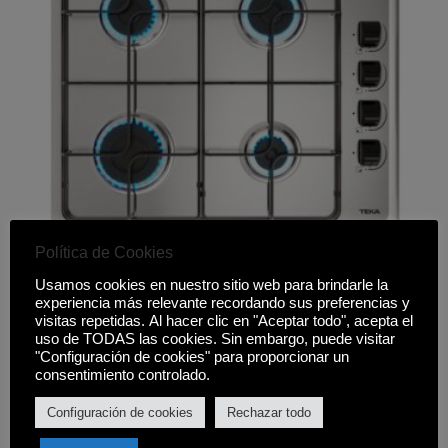
Política de Cookies
PLACA TEKA HLX 640 KL
Usamos cookies en nuestro sitio web para brindarle la
experiencia más relevante recordando sus preferencias y
129,00
€
visitas repetidas. Al hacer clic en "Aceptar todo", acepta el
uso de TODAS las cookies. Sin embargo, puede visitar
"Configuración de cookies" para proporcionar un
Comprar
consentimiento controlado.
Configuración de cookies
Rechazar todo