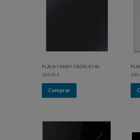
PLACA CANDY CI633C/E14U
PLA
209,00
€
349
Comprar