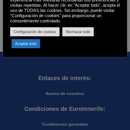
Filtros
visitas repetidas. Al hacer clic en "Aceptar todo", acepta el
uso de TODAS las cookies. Sin embargo, puede visitar
Estado
"Configuración de cookies" para proporcionar un
consentimiento controlado.
Disponibilidad
Hay existencias
Aplicar
Configuración de cookies
Rechazar todo
Aceptar todo
Enlaces de interés:
Acerca de nosotros
Condiciones de Eurotenerife:
Condiciones generales