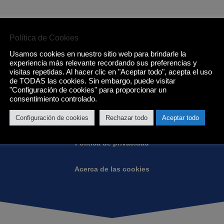
Política de Cookies
Usamos cookies en nuestro sitio web para brindarle la
Condiciones de Eurotenerife:
experiencia más relevante recordando sus preferencias y
visitas repetidas. Al hacer clic en "Aceptar todo", acepta el uso
de TODAS las cookies. Sin embargo, puede visitar
"Configuración de cookies" para proporcionar un
Condiciones generales
consentimiento controlado.
Garantias
Configuración de cookies
Rechazar todo
Aceptar todo
Política de privacidad
Acerca de las cookies