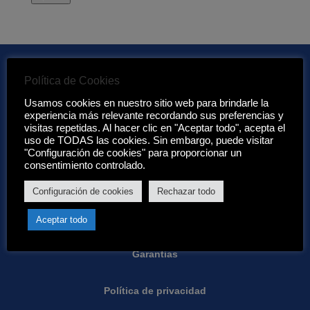
Política de Cookies
Usamos cookies en nuestro sitio web para brindarle la
Enlaces de interés:
experiencia más relevante recordando sus preferencias y
visitas repetidas. Al hacer clic en "Aceptar todo", acepta el
uso de TODAS las cookies. Sin embargo, puede visitar
Acerca de nosotros
"Configuración de cookies" para proporcionar un
consentimiento controlado.
Condiciones de Eurotenerife:
Configuración de cookies
Rechazar todo
Condiciones generales
Aceptar todo
Garantias
Política de privacidad