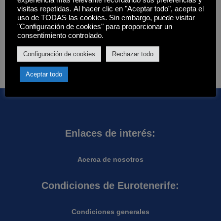
experiencia más relevante recordando sus preferencias y
Filtros
visitas repetidas. Al hacer clic en "Aceptar todo", acepta el
uso de TODAS las cookies. Sin embargo, puede visitar
Estado
"Configuración de cookies" para proporcionar un
consentimiento controlado.
Disponibilidad
Hay existencias
Aplicar
Configuración de cookies
Rechazar todo
Aceptar todo
Enlaces de interés:
Acerca de nosotros
Condiciones de Eurotenerife:
Condiciones generales