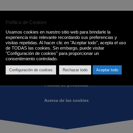
Política de Cookies
Usamos cookies en nuestro sitio web para brindarle la
Condiciones de Eurotenerife:
experiencia más relevante recordando sus preferencias y
visitas repetidas. Al hacer clic en "Aceptar todo", acepta el uso
de TODAS las cookies. Sin embargo, puede visitar
"Configuración de cookies" para proporcionar un
Condiciones generales
consentimiento controlado.
Garantias
Configuración de cookies
Rechazar todo
Aceptar todo
Política de privacidad
Acerca de las cookies