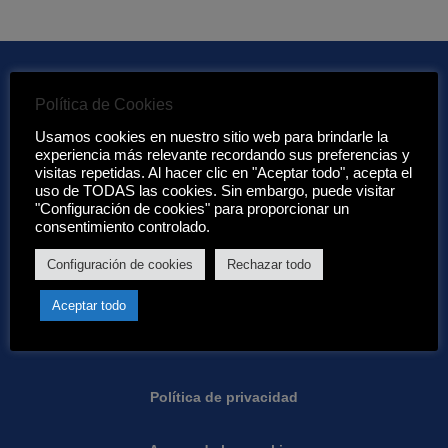
Política de Cookies
Enlaces de interés:
Usamos cookies en nuestro sitio web para brindarle la
experiencia más relevante recordando sus preferencias y
visitas repetidas. Al hacer clic en "Aceptar todo", acepta el
Acerca de nosotros
uso de TODAS las cookies. Sin embargo, puede visitar
"Configuración de cookies" para proporcionar un
consentimiento controlado.
Condiciones de Eurotenerife:
Configuración de cookies
Rechazar todo
Condiciones generales
Aceptar todo
Garantias
Política de privacidad