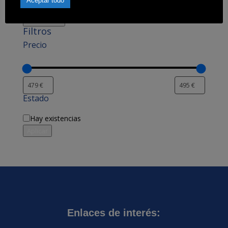
Aceptar todo
Filtrar productos
Cerrar
Filtros
Precio
Estado
Disponibilidad
Hay existencias
Aplicar
Enlaces de interés: