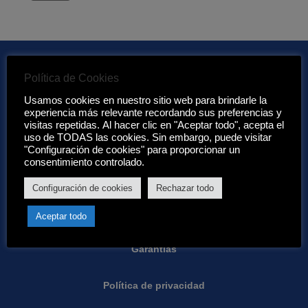
Política de Cookies
Usamos cookies en nuestro sitio web para brindarle la
Enlaces de interés:
experiencia más relevante recordando sus preferencias y
visitas repetidas. Al hacer clic en "Aceptar todo", acepta el
uso de TODAS las cookies. Sin embargo, puede visitar
Acerca de nosotros
"Configuración de cookies" para proporcionar un
consentimiento controlado.
Condiciones de Eurotenerife:
Configuración de cookies
Rechazar todo
Condiciones generales
Aceptar todo
Garantias
Política de privacidad