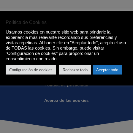
Política de Cookies
Usamos cookies en nuestro sitio web para brindarle la
Condiciones de Eurotenerife:
experiencia más relevante recordando sus preferencias y
visitas repetidas. Al hacer clic en "Aceptar todo", acepta el uso
de TODAS las cookies. Sin embargo, puede visitar
"Configuración de cookies" para proporcionar un
Condiciones generales
consentimiento controlado.
Garantias
Configuración de cookies
Rechazar todo
Aceptar todo
Política de privacidad
Acerca de las cookies