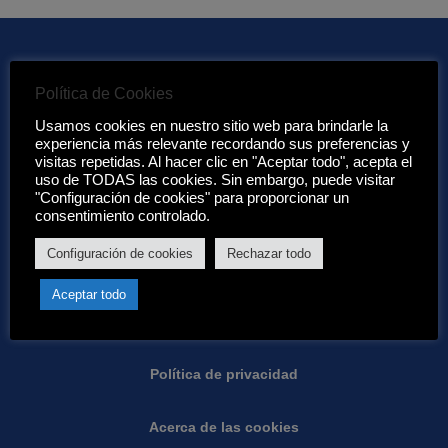
Política de Cookies
Enlaces de interés:
Usamos cookies en nuestro sitio web para brindarle la
experiencia más relevante recordando sus preferencias y
visitas repetidas. Al hacer clic en "Aceptar todo", acepta el
Acerca de nosotros
uso de TODAS las cookies. Sin embargo, puede visitar
"Configuración de cookies" para proporcionar un
Condiciones de Eurotenerife:
consentimiento controlado.
Configuración de cookies
Rechazar todo
Condiciones generales
Aceptar todo
Garantias
Política de privacidad
Acerca de las cookies