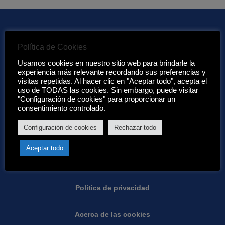
Política de Cookies
Enlaces de interés:
Usamos cookies en nuestro sitio web para brindarle la
experiencia más relevante recordando sus preferencias y
visitas repetidas. Al hacer clic en "Aceptar todo", acepta el
Acerca de nosotros
uso de TODAS las cookies. Sin embargo, puede visitar
"Configuración de cookies" para proporcionar un
Condiciones de Eurotenerife:
consentimiento controlado.
Configuración de cookies
Rechazar todo
Condiciones generales
Aceptar todo
Garantias
Política de privacidad
Acerca de las cookies