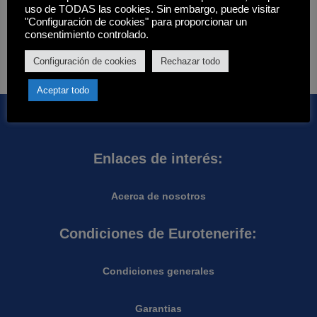
uso de TODAS las cookies. Sin embargo, puede visitar
"Configuración de cookies" para proporcionar un
Disponibilidad
Hay existencias
consentimiento controlado.
Aplicar
Configuración de cookies
Rechazar todo
Aceptar todo
Enlaces de interés:
Acerca de nosotros
Condiciones de Eurotenerife:
Condiciones generales
Garantias