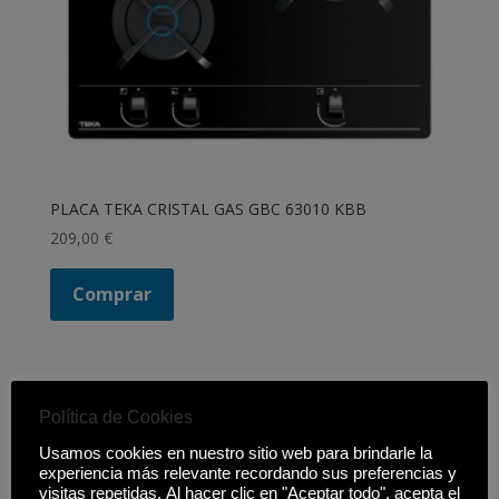
PLACA TEKA CRISTAL GAS GBC 63010 KBB
209,00
€
Comprar
Filtrar productos
Política de Cookies
Cerrar
Usamos cookies en nuestro sitio web para brindarle la
Filtros
experiencia más relevante recordando sus preferencias y
visitas repetidas. Al hacer clic en "Aceptar todo", acepta el
Estado