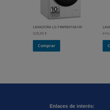
LAVADORA LG F4WR6010A1W
LAV
529,00
€
619
Comprar
Enlaces de interés: