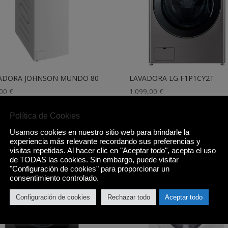
ADORA JOHNSON MUNDO 80
LAVADORA LG F1P1CY2T
,00
€
1.099,00
€
Política de Cookies
Comprar
Comprar
Usamos cookies en nuestro sitio web para brindarle la
experiencia más relevante recordando sus preferencias y
visitas repetidas. Al hacer clic en "Aceptar todo", acepta el uso
de TODAS las cookies. Sin embargo, puede visitar
"Configuración de cookies" para proporcionar un
¡Oferta!
consentimiento controlado.
Configuración de cookies
Rechazar todo
Aceptar todo