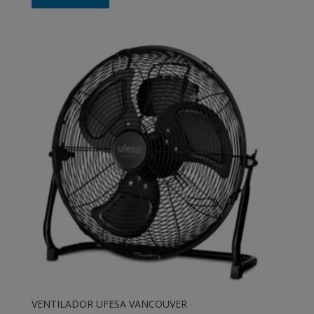
era:
es:
119,00 €.
99,00 €.
VENTILADOR UFESA VANCOUVER