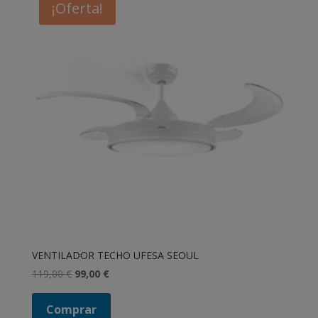
¡Oferta!
VENTILADOR TECHO UFESA SEOUL
El
El
119,00
€
99,00
€
precio
precio
original
actual
Comprar