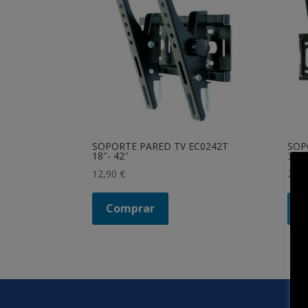
SOPORTE PARED TV EC0242T
SOP
18″- 42″
32″-
12,90
€
20,
Comprar