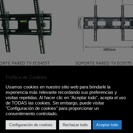
ORTE PARED TV EC0455T
SOPORTE PARED TV EC0575 
 55″
75″
90
€
21,90
€
Política de Cookies
Usamos cookies en nuestro sitio web para brindarle la
Comprar
Comprar
experiencia más relevante recordando sus preferencias y
visitas repetidas. Al hacer clic en "Aceptar todo", acepta el uso
de TODAS las cookies. Sin embargo, puede visitar
"Configuración de cookies" para proporcionar un
consentimiento controlado.
Configuración de cookies
Rechazar todo
Aceptar todo