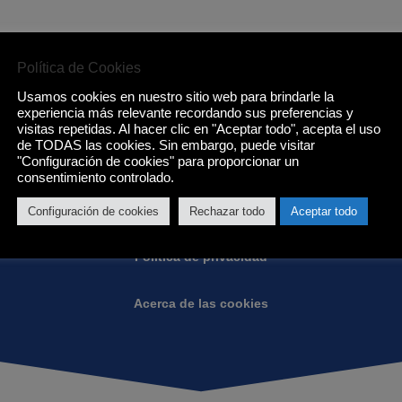
Política de Cookies
Usamos cookies en nuestro sitio web para brindarle la
Condiciones de Eurotenerife:
experiencia más relevante recordando sus preferencias y
visitas repetidas. Al hacer clic en "Aceptar todo", acepta el uso
de TODAS las cookies. Sin embargo, puede visitar
"Configuración de cookies" para proporcionar un
Condiciones generales
consentimiento controlado.
Garantias
Configuración de cookies
Rechazar todo
Aceptar todo
Política de privacidad
Acerca de las cookies