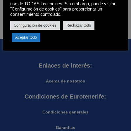
uso de TODAS las cookies. Sin embargo, puede visitar
"Configuración de cookies" para proporcionar un
Disponibilidad
Hay existencias
consentimiento controlado.
Aplicar
Configuración de cookies
Rechazar todo
Aceptar todo
Enlaces de interés:
Acerca de nosotros
Condiciones de Eurotenerife:
Condiciones generales
Garantias