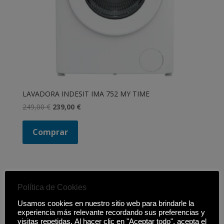
LAVADORA INDESIT IMA 752 MY TIME
El
El
249,00
€
239,00
€
precio
precio
original
actual
Comprar
era:
es:
249,00 €.
239,00 €.
Filtrar productos
Política de Cookies
Cerrar
Usamos cookies en nuestro sitio web para brindarle la
Filtros
experiencia más relevante recordando sus preferencias y
visitas repetidas. Al hacer clic en "Aceptar todo", acepta el
Estado