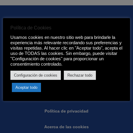
Política de Cookies
Enlaces de interés:
Usamos cookies en nuestro sitio web para brindarle la
experiencia más relevante recordando sus preferencias y
visitas repetidas. Al hacer clic en "Aceptar todo", acepta el
Acerca de nosotros
uso de TODAS las cookies. Sin embargo, puede visitar
"Configuración de cookies" para proporcionar un
Condiciones de Eurotenerife:
consentimiento controlado.
Configuración de cookies
Rechazar todo
Condiciones generales
Aceptar todo
Garantias
Política de privacidad
Acerca de las cookies