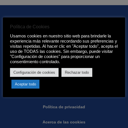
Política de Cookies
Enlaces de interés:
Usamos cookies en nuestro sitio web para brindarle la
experiencia más relevante recordando sus preferencias y
visitas repetidas. Al hacer clic en "Aceptar todo", acepta el
Acerca de nosotros
uso de TODAS las cookies. Sin embargo, puede visitar
"Configuración de cookies" para proporcionar un
Condiciones de Eurotenerife:
consentimiento controlado.
Configuración de cookies
Rechazar todo
Condiciones generales
Aceptar todo
Garantias
Política de privacidad
Acerca de las cookies