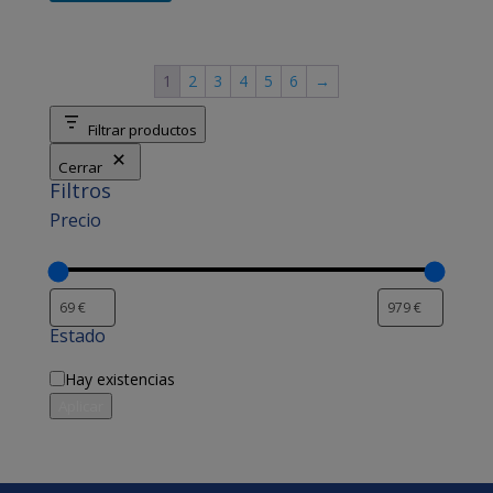
1
2
3
4
5
6
→
Filtrar productos
Cerrar
Filtros
Precio
Estado
Disponibilidad
Hay existencias
Aplicar