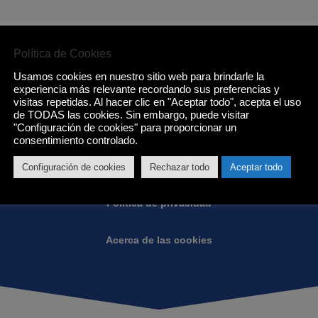
Política de Cookies
Usamos cookies en nuestro sitio web para brindarle la
Condiciones de Eurotenerife:
experiencia más relevante recordando sus preferencias y
visitas repetidas. Al hacer clic en "Aceptar todo", acepta el uso
de TODAS las cookies. Sin embargo, puede visitar
"Configuración de cookies" para proporcionar un
Condiciones generales
consentimiento controlado.
Garantias
Configuración de cookies
Rechazar todo
Aceptar todo
Política de privacidad
Acerca de las cookies