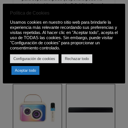
incluido) • Alimentación DC 12V • Batería
12V - 7Ah • Entradas: - USB - Lector de
Política de Cookies
tarjetas SD - 2 x Micrófono entrada Jack
Usamos cookies en nuestro sitio web para brindarle la
6.3mm - Entrada de línea RCA • Salidas:
experiencia más relevante recordando sus preferencias y
- Salida de línea RCA • Contenido: - 1x
visitas repetidas. Al hacer clic en "Aceptar todo", acepta el
uso de TODAS las cookies. Sin embargo, puede visitar
Altavoz Autoamplificado - 1x Mando a
"Configuración de cookies" para proporcionar un
distancia - 1x Manual en Castellano
consentimiento controlado.
Configuración de cookies
Rechazar todo
Aceptar todo
Productos relacionados