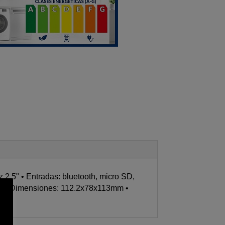
 2.5" • Entradas: bluetooth, micro SD,
ono. • Dimensiones: 112.2x78x113mm •