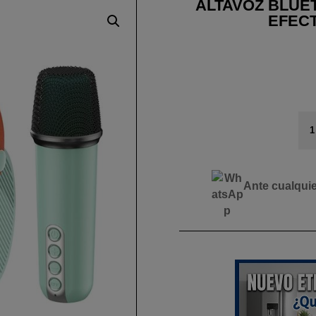
ALTAVOZ BLUE
EFECT
AL
BL
F4
+
MI
Ante cualqui
+
EF
LE
AZ
XO
can