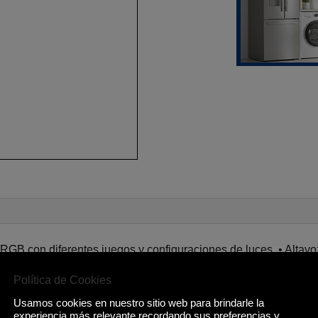
 RGB con diferentes juegos y configuraciones de luces. • Altavoz
po de carga: hasta 3 horas • Batería: 1800mA • Incluye micróf
Política de Cookies
Usamos cookies en nuestro sitio web para brindarle la
experiencia más relevante recordando sus preferencias y