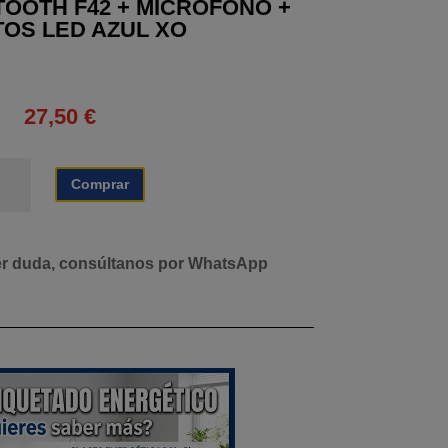
TOOTH F42 + MICRÓFONO +
OS LED AZUL XO
27,50
€
TAVOZ
Comprar
UETOOTH
2
CRÓFONO
er duda, consúltanos por WhatsApp
ECTOS
D
UL
tidad