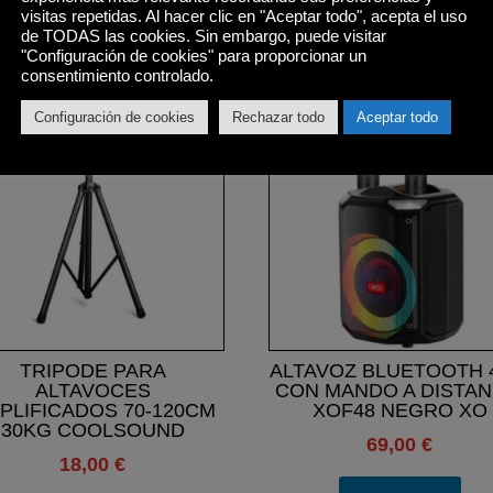
visitas repetidas. Al hacer clic en "Aceptar todo", acepta el uso
de TODAS las cookies. Sin embargo, puede visitar
Productos relacionados
"Configuración de cookies" para proporcionar un
consentimiento controlado.
Configuración de cookies
Rechazar todo
Aceptar todo
TRIPODE PARA
ALTAVOZ BLUETOOTH 
ALTAVOCES
CON MANDO A DISTAN
PLIFICADOS 70-120CM
XOF48 NEGRO XO
30KG COOLSOUND
69,00
€
18,00
€