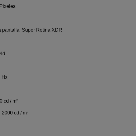
 Pixeles
a pantalla: Super Retina XDR
eld
0 Hz
0 cd / m²
: 2000 cd / m²