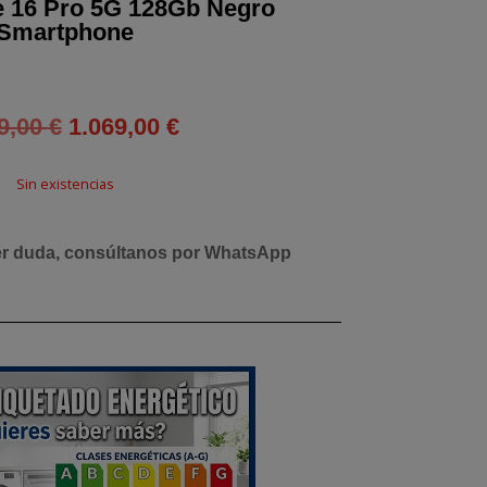
e 16 Pro 5G 128Gb Negro
Smartphone
El
El
9,00
€
1.069,00
€
precio
precio
original
actual
Sin existencias
era:
es:
1.089,00 €.
1.069,00 €.
er duda, consúltanos por WhatsApp