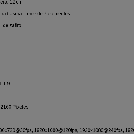
sera: 12 cm
ara trasera: Lente de 7 elementos
l de zafiro
: 1,9
 2160 Pixeles
: 1280x720@30fps, 1920x1080@120fps, 1920x1080@240fps, 1