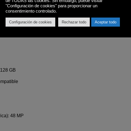
de TODAS las cookies. Sin embargo, puede visitar
"Configuración de cookies" para proporcionar un
consentimiento controlado.
Configuración de cookies
Rechazar todo
Aceptar todo
 128 GB
ompatible
ica): 48 MP