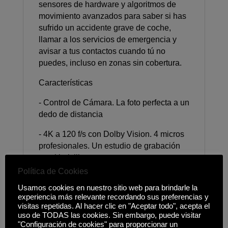
sensores de hardware y algoritmos de
movimiento avanzados para saber si has
sufrido un accidente grave de coche,
llamar a los servicios de emergencia y
avisar a tus contactos cuando tú no
puedes, incluso en zonas sin cobertura.
Características
- Control de Cámara. La foto perfecta a un
dedo de distancia
- 4K a 120 f/s con Dolby Vision. 4 micros
profesionales. Un estudio de grabación
en el bolsillo
Política de Cookies
- Bordes más finos. Pantallas más
Usamos cookies en nuestro sitio web para brindarle la
grandes. Un espectáculo
experiencia más relevante recordando sus preferencias y
visitas repetidas. Al hacer clic en "Aceptar todo", acepta el
- Nuevo chip A18 Pro. Un rendimiento sin
uso de TODAS las cookies. Sin embargo, puede visitar
precedentes. Una eficiencia sin igual
"Configuración de cookies" para proporcionar un