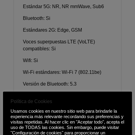
Estándar 5G: NR, NR mmWave, Sub6
Bluetooth: Si
Estándares 2G: Edge, GSM
Voces superpuestas LTE (VoLTE)
compatibles: Si
Wifi: Si
Wi-Fi estándares: Wi-Fi 7 (802.11be)
Versión de Bluetooth: 5.3
Bandas 2G (SIM principal):
Política de Cookies
850,900,1800,1900 MHz
Usamos cookies en nuestro sitio web para brindarle la
Banda de frecuencia: Pentabanda
experiencia más relevante recordando sus preferencias y
visitas repetidas. Al hacer clic en "Aceptar todo", acepta el
Bandas 3G soportadas:
uso de TODAS las cookies. Sin embargo, puede visitar
"Configuración de cookies" para proporcionar un
850,900,1700,1900,2100 MHz