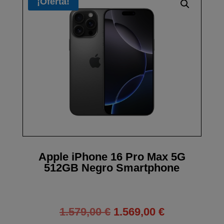
¡Oferta!
Apple iPhone 16 Pro Max 5G
512GB Negro Smartphone
El
El
1.579,00
€
1.569,00
€
precio
precio