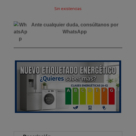
original
actual
Sin existencias
era:
es:
1.579,00 €.
1.569,00 €.
Ante cualquier duda, consúltanos por
WhatsApp