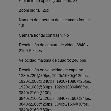
Alejamiento óptico (zoom out): 2x
Zoom digital: 25x
Número de apertura de la cámara frontal:
1,9
Cámara frontal con flash: No
Resolución de captura de video: 3840 x
2160 Pixeles
Velocidad máxima de cuadro: 240 pps
Resolución en velocidad de captura:
1280x720@30fps, 1920x1080@120fps,
1920x1080@240fps, 1920x1080@25fps,
1920x1080@30fps, 1920x1080@60fps,
3840x2160@100fps,
3840x2160@120fps, 3840x2160@24fps,
3840x2160@25fps, 3840x2160@30fps,
3840x2160@60fps