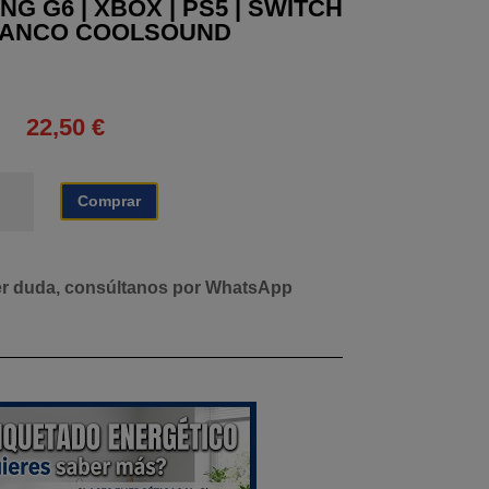
G G6 | XBOX | PS5 | SWITCH
 BLANCO COOLSOUND
22,50
€
RICULAR
Comprar
MING
OX
er duda, consúltanos por WhatsApp
5
ITCH
ANCO