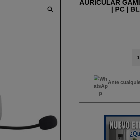
AURICULAR GAMIN
| PC |
AU
GA
G6
|
XB
Ante cualqui
|
PS
|
SW
|
PC
|
BL