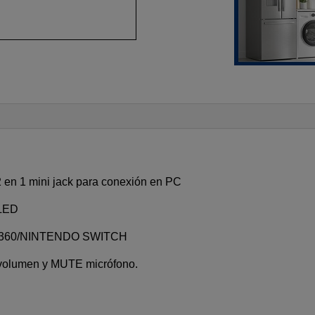
CO
can
 2 en 1 mini jack para conexión en PC
 LED
X 360/NINTENDO SWITCH
e volumen y MUTE micrófono.