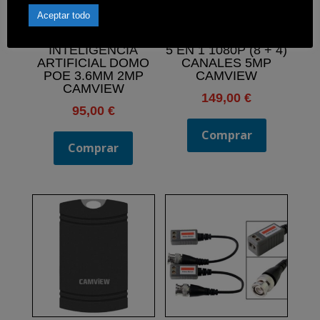
Aceptar todo
CAMARA IP CON
VIDEOGRABADOR
INTELIGENCIA
5 EN 1 1080P (8 + 4)
ARTIFICIAL DOMO
CANALES 5MP
POE 3.6MM 2MP
CAMVIEW
CAMVIEW
149,00
€
95,00
€
Comprar
Comprar