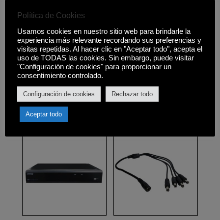
través del navegador, software de PC o
Política de Cookies
aplicación móvil • Botón Reset
incorporado • Dimensiones / Peso:
Usamos cookies en nuestro sitio web para brindarle la
experiencia más relevante recordando sus preferencias y
190X130X235mm / 1.4Kg • Incluye
visitas repetidas. Al hacer clic en "Aceptar todo", acepta el
transformador • SOFTWARE AL
uso de TODAS las cookies. Sin embargo, puede visitar
COMPLETO: http://www.ipcam.xin
"Configuración de cookies" para proporcionar un
consentimiento controlado.
Configuración de cookies
Rechazar todo
Productos relacionados
Aceptar todo