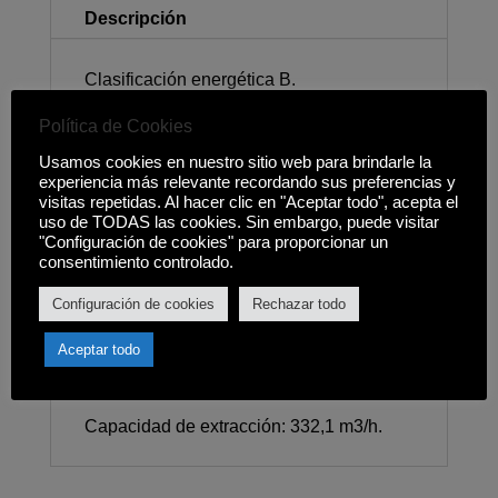
Descripción
Clasificación energética B.
Dentro de un rango energético A+ -> F.
Política de Cookies
Usamos cookies en nuestro sitio web para brindarle la
Consumo de energía anual: 27,5 kWh.
experiencia más relevante recordando sus preferencias y
visitas repetidas. Al hacer clic en "Aceptar todo", acepta el
Campana de 60 cm.
uso de TODAS las cookies. Sin embargo, puede visitar
"Configuración de cookies" para proporcionar un
Potencia: <1000 W.
consentimiento controlado.
Lámparas LED.
Configuración de cookies
Rechazar todo
Tipo filtro antigrasa: Cassette multicapa.
Aceptar todo
Tipo de regulador: Mecánico.
Capacidad de extracción: 332,1 m3/h.