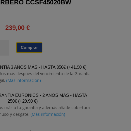
ORBERÓ CCSF45020BW
239,00
€
CINA
Comprar
RBERÓ
SF45020BW
tidad
TÍA 3 AÑOS MÁS - HASTA 350€
(
+
41,90
€
)
ños más después del vencimiento de la Garantía
gal.
(Más información)
ANTÍA EURONICS - 2 AÑOS MÁS - HASTA
250€
(
+
29,90
€
)
os más a tu garantía y además añade cobertura
r uso y desgate.
(Más información)