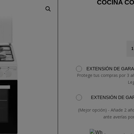
COCINA C
CO
CO
CC
can
EXTENSIÓN DE GARAN
Protege tus compras por 3 a
Le
EXTENSIÓN DE GAR
(Mejor opción) - Añade 2 añ
ante averías po