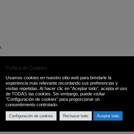
s.
FFD.
Política de Cookies
 75mm/1,7Kw.
Usamos cookies en nuestro sitio web para brindarle la
75mm/1,7Kw.
experiencia más relevante recordando sus preferencias y
visitas repetidas. Al hacer clic en "Aceptar todo", acepta el uso
55mm/20,95Kw.
de TODAS las cookies. Sin embargo, puede visitar
"Configuración de cookies" para proporcionar un
consentimiento controlado.
00mm/0,95Kw.
Configuración de cookies
Rechazar todo
Aceptar todo