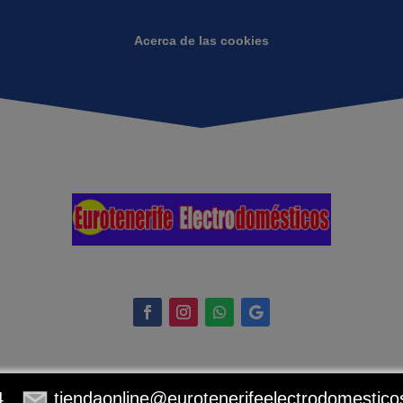
Acerca de las cookies
4
tiendaonline@eurotenerifeelectrodomestic