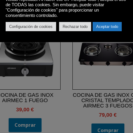
de TODAS las cookies. Sin embargo, puede visitar
Productos relacionados
"Configuración de cookies" para proporcionar un
consentimiento controlado.
Configuración de cookies
Rechazar todo
Aceptar todo
OCINA DE GAS INOX
COCINA DE GAS INOX
AIRMEC 1 FUEGO
CRISTAL TEMPLAD
AIRMEC 3 FUEGOS
39,00
€
79,00
€
Comprar
Comprar