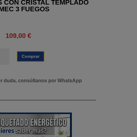
S CON CRISTAL TEMPLADO
MEC 3 FUEGOS
109,00
€
CINA
Comprar
S
N
ISTAL
er duda, consúltanos por WhatsApp
MPLADO
RMEC
EGOS
tidad