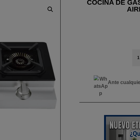
COCINA DE GA
AIR
CO
DE
GA
CO
CR
Ante cualqui
TE
AI
3
FU
can