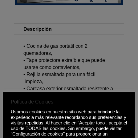
Descripción
• Cocina de gas portátil con 2
quemadores,
• Tapa protectora extraíble que puede
usarse como cortavientos,
• Rejilla esmaltada para una fácil
limpieza,
• Carcasa exterior esmaltada resistente a
la corrosión,
Política de Cookies
• Medidas: 57,7x27,8x5,3 cm (An x L x Al),
Usamos cookies en nuestro sitio web para brindarle la
experiencia más relevante recordando sus preferencias y
visitas repetidas. Al hacer clic en "Aceptar todo", acepta el
uso de TODAS las cookies. Sin embargo, puede visitar
"Configuración de cookies" para proporcionar un
Productos relacionados