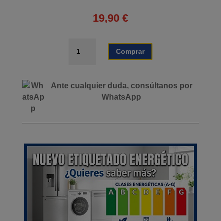
19,90
€
COCINA
Comprar
GAS
BLANCA
SERIE
Ante cualquier duda, consúltanos por
ADVENTURE
WhatsApp
AIRMEC
2
FUEGOS
cantidad