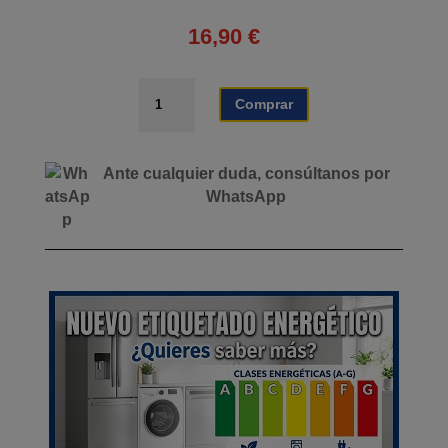
16,90
€
COCINA
Comprar
GAS
PORTÁTIL
A
Ante cualquier duda, consúltanos por
CARTUCHO
WhatsApp
AIRMEC
cantidad