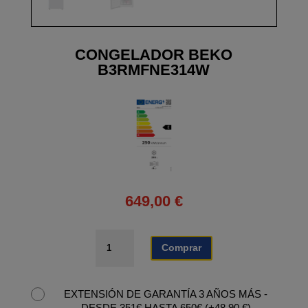
CONGELADOR BEKO
B3RMFNE314W
649,00
€
CONGELADOR
Comprar
BEKO
B3RMFNE314W
cantidad
EXTENSIÓN DE GARANTÍA 3 AÑOS MÁS -
DESDE 351€ HASTA 650€
(
+
48,90
€
)