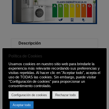
Descripción
Política de Cookies
Clasificación energética E
Usamos cookies en nuestro sitio web para brindarle la
Dentro de un rango energético A ? G
experiencia más relevante recordando sus preferencias y
visitas repetidas. Al hacer clic en "Aceptar todo", acepta el
Capacidad neta: 286L.
uso de TODAS las cookies. Sin embargo, puede visitar
"Configuración de cookies" para proporcionar un
Consumo energético: 250kWh/a.
consentimiento controlado.
Tecnología: No Frost, Compresor
Configuración de cookies
Rechazar todo
ProSmart Inverter.
Aceptar todo