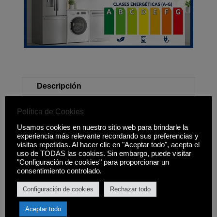
Descripción
Política de Cookies
Clasificación energética E
Usamos cookies en nuestro sitio web para brindarle la
Dentro de un rango energético A ? G
experiencia más relevante recordando sus preferencias y
visitas repetidas. Al hacer clic en "Aceptar todo", acepta el
Capacidad neta: 286L.
uso de TODAS las cookies. Sin embargo, puede visitar
"Configuración de cookies" para proporcionar un
Consumo energético: 250kWh/a.
consentimiento controlado.
Tecnología: No Frost, Compresor
Configuración de cookies
Rechazar todo
ProSmart Inverter.
Aceptar todo