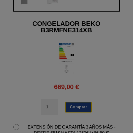
CONGELADOR BEKO
B3RMFNE314XB
669,00
€
CONGELADOR
Comprar
BEKO
B3RMFNE314XB
cantidad
EXTENSIÓN DE GARANTÍA 3 AÑOS MÁS -
DESDE 651€ HASTA 1250€
(
+
66,90
€
)