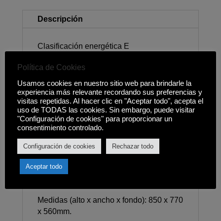
Descripción
Clasificación energética E
Dentro de un rango energético A -> G.
Política de Cookies
Usamos cookies en nuestro sitio web para brindarle la
Consumo energético: 200kWh/año.
experiencia más relevante recordando sus preferencias y
visitas repetidas. Al hacer clic en "Aceptar todo", acepta el
Capacidad neta 198L.
uso de TODAS las cookies. Sin embargo, puede visitar
"Configuración de cookies" para proporcionar un
Control Display.
consentimiento controlado.
Cesta Interior.
Configuración de cookies
Rechazar todo
Súper congelación.
Aceptar todo
Sistema dual.
Medidas (alto x ancho x fondo): 850 x 770
x 560mm.