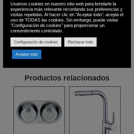
Usamos cookies en nuestro sitio web para brindarle la
Medidas (ancho x fondo): 465 x 485 mm.
experiencia más relevante recordando sus preferencias y
visitas repetidas. Al hacer clic en "Aceptar todo", acepta el
Medidas cubetas (ancho x fondo): 400 x
uso de TODAS las cookies. Sin embargo, puede visitar
"Configuración de cookies" para proporcionar un
365 mm.
consentimiento controlado.
Medidas de encastre (ancho x fondo):
Configuración de cookies
Rechazar todo
445 x 465 mm.
Aceptar todo
Productos relacionados