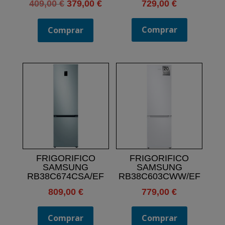
El
El
409,00
€
379,00
€
729,00
€
precio
precio
original
actual
Comprar
Comprar
era:
es:
409,00 €.
379,00 €.
FRIGORIFICO
FRIGORIFICO
SAMSUNG
SAMSUNG
RB38C674CSA/EF
RB38C603CWW/EF
809,00
€
779,00
€
Comprar
Comprar