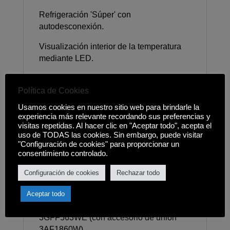
Refrigeración 'Súper' con
autodesconexión.
Visualización interior de la temperatura
mediante LED.
Descongelación y evaporación
automática en refrigerador.
Política de Cookies
Usamos cookies en nuestro sitio web para brindarle la
Sistema ExtraVentilation.
experiencia más relevante recordando sus preferencias y
visitas repetidas. Al hacer clic en "Aceptar todo", acepta el
Apertura de puerta a la izquierda, puertas
uso de TODAS las cookies. Sin embargo, puede visitar
reversibles.
"Configuración de cookies" para proporcionar un
consentimiento controlado.
Juntas de puerta desmontables e
Configuración de cookies
Rechazar todo
intercambiables.
Posibilidad de combinación en pareja:
Aceptar todo
frigorífico 3FCE563WE y congelador
3GFF563WE (con accesorio de unión
3AF1860W).