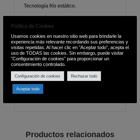
Tecnología frío estático.
Iluminación LED.
Política de Cookies
Puerta reversible.
Usamos cookies en nuestro sitio web para brindarle la
experiencia más relevante recordando sus preferencias y
Compartimento frigorífico: x3 Balconeras,
visitas repetidas. Al hacer clic en "Aceptar todo", acepta el
estantes ajustables 2+1, Huevera.
uso de TODAS las cookies. Sin embargo, puede visitar
"Configuración de cookies" para proporcionar un
Clasificación estrellas: 4.
consentimiento controlado.
Periodo de almacenaje en caso de fallo
Configuración de cookies
Rechazar todo
del suministro eléctrico 9h.
Aceptar todo
Medidas (alto x ancho x fondo): 1450 x
540 x 570mm.
Productos relacionados